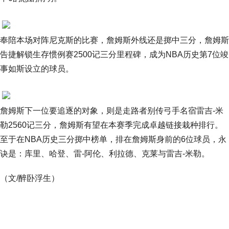
奉陪本场对阵尼克斯的比赛，詹姆斯外线还是掷中三分，詹姆斯
告捷解锁生存惯例赛2500记三分里程碑，成为NBA历史第7位竣
事如斯设立的球员。
詹姆斯下一位要追逐的对象，则是走路者别传弓手名宿雷吉-米
勒2560记三分，詹姆斯有望在本赛季完成卓越链接栽种排行。
至于在NBA历史三分掷中榜单，排在詹姆斯身前的6位球员，永
诀是：库里、哈登、雷-阿伦、利拉德、克莱与雷吉-米勒。
（文/醉卧浮生）