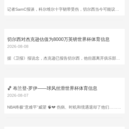
记者SamC报谈，科尔维尔十字韧带受伤，切尔西当今可能议论签新中卫。 据切尔西官方音尘，科尔维尔遭逢前十字韧带伤情，依然奏效剿袭手术，据报谈球员是在当地时辰周一首场季前训导中无抗击情况下受伤。
切尔西对杰克逊估值为8000万英镑世界杯体育信息
2026-08-08
据《卫报》报说念，杰克逊已报告切尔西，他但愿离开俱乐部。他错过了周五晚上对阵勒沃库森的友谊赛，在若昂-佩德罗和德拉普加盟后，杰克逊在切尔西的上场顺位有些着落，纽卡斯尔被以为是签下他的热点。 据了解，在报告俱乐部我方思要离队后，杰克逊在周五进行了单独测验，AC米兰曾经与他有过关连。此前，切尔西对杰克逊估值为8000万英镑，但为了重塑锋线声势，他们很可能接收约6500万英镑的转会费，以从莱比锡签下哈维-西蒙斯，从曼联签下加纳乔。 纽卡被以为是签下杰克逊的热点，此外，他们还但愿引进布伦特福德的维萨，
🏀 布兰登-罗伊——球风丝滑世界杯体育信息
2026-08-07
NBA终极“意难平”威望 🧠💔 伤病、时机和境遇退却了他们……但他们的巅峰本该是超等球星级别。 🏀 德里克-罗斯——史上最年青的MVP，球风劲爆无比。 🏀 布兰登-罗伊——球风丝滑，耐心致命，为大样貌而生。 🏀 格雷格-奥登——一位极具统帅力的大个子，可惜伤病从未让他真确升起。 🏀 维克托-奥拉迪波——攻防一体的全明星，2019年重伤后不复畴前傲雪凌霜。 🏀 本-西蒙斯——定约最大的谜团之一。 “若是”之队…咱们终究未能澈底见证这些天禀的灵通 👀世界杯体育信息