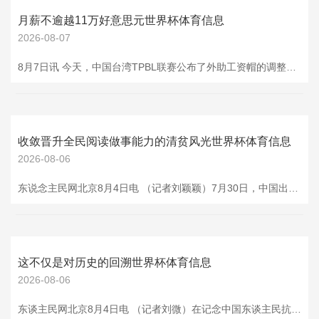
月薪不逾越11万好意思元世界杯体育信息
2026-08-07
8月7日讯 今天，中国台湾TPBL联赛公布了外助工资帽的调整情况。 据悉，TPBL联赛公布外助工资帽为：四名外助总薪资上限99万好意思元，月薪不逾越11万好意思元，外助最低月薪5000好意思元（税后）。 本年6月就有报说念世界杯体育信息，TPBL在休赛季预测将调整外助的薪资上限。
收敛晋升全民阅读做事能力的清贫风光世界杯体育信息
2026-08-06
东说念主民网北京8月4日电 （记者刘颖颖）7月30日，中国出书集团新媒体矩阵发布会暨媒体绽开日在中国海出门书同样中心举办。 发布会现场。附近方供图 中国出书集团总司理、党组副文书常勃指出，发布新媒体矩阵是中国出书集团坚抓“为东说念主民出好书”，收敛晋升全民阅读做事能力的清贫风光，亦然集团晋升品牌影响力、增强市集竞争力的清贫妙技，更是站在新的历史来源上，传承文化根脉，助力文化产业高质料发展的立异举措。中国出书集团将以“交融、立异、配合”为三大遵循点鼓舞新媒体矩阵建造，抓续优化现实供给，以更纯果然
这不仅是对历史的回溯世界杯体育信息
2026-08-06
东谈主民网北京8月4日电 （记者刘微）在记念中国东谈主民抗日战役暨世界反法西斯战役告捷80周年的进军历史时代，首部全景式展现中国东谈主民14年抗战沉重进程的记载电影《江山为证世界杯体育信息》，将于8月15日寰球公映。当天，影片发布“血捍江山”版预报片，再现中华英才面临劲敌入侵时同敌人忾、誓死捍卫家园的豪壮史诗，悠扬起穿越时空的磅礴力量。 “血捍江山”版预报以掷地金声的宣言开篇，以九一八事变、平型关大胜及百团大战等首要战役的历史影像为节点，再现畴昔战场的惨烈与中华儿女血捍江山、寸土不让的不服强壮