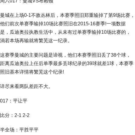
周六017：曼城VS布赖顿
曼城在上场0-1不敌丛林后，本赛季照旧郑重输掉了第9场比赛，
他们前次单赛季输掉10场比赛照旧在2015-16赛季!一项数据
是，瓜迪奥拉执教生活中，从未有过单赛季输掉10场比赛的，
淌若本场再输就将繁芜这一纪录。
这赛季曼城的主要问题是谛视，他们本赛季照旧丢了38个球，
距离瓜迪奥拉上任后单季最多丢球纪录的39球就差1球，本赛季
照旧基本详情将繁芜这个纪录!
详尽来看两队差距不大。
017：平让平
比分：2-1 2-2
半全场：平胜平平