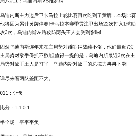
周六011：乌迪内斯VS维罗纳
乌迪内斯主力边后卫卡马拉上轮比赛再次吃到了黄牌，本场比赛
他将因为累计黄牌停赛!卡马拉本赛季贯注甲出场22次打入1球助
攻3次，乌迪内斯左路攻防两头王人会受到影响!
固然乌迪内斯连年来在主局势对维罗纳战绩不俗，他们最近7次
主局势对敌手保抓不败!但值得一提的是，乌迪内斯最近3次在主
局势对敌手王人是打平，乌迪内斯对敌手的总揽力冉冉下滑!
详尽来看两队差距不大。
011：让负
比分：1-1 0-1
半全场：平平平负