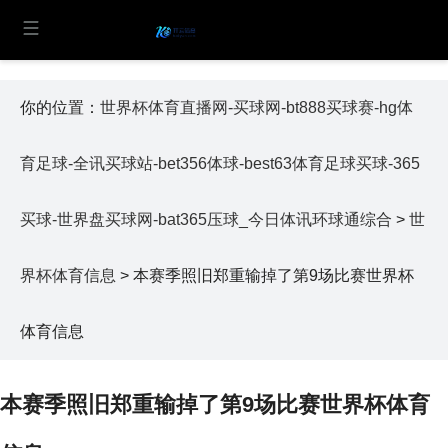
你的位置：
世界杯体育直播网-买球网-bt888买球赛-hg体
育足球-全讯买球站-bet356体球-best63体育足球买球-365
买球-世界盘买球网-bat365压球_今日体讯环球通综合
>
世
界杯体育信息
> 本赛季照旧郑重输掉了第9场比赛世界杯
体育信息
本赛季照旧郑重输掉了第9场比赛世界杯体育