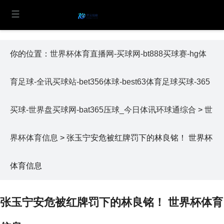
你的位置：
世界杯体育直播网-买球网-bt888买球赛-hg体
育足球-全讯买球站-bet356体球-best63体育足球买球-365
买球-世界盘买球网-bat365压球_今日体讯环球通综合
>
世
界杯体育信息
> 张玉宁安危被红牌罚下的林良铭！ 世界杯
体育信息
张玉宁安危被红牌罚下的林良铭！ 世界杯体育