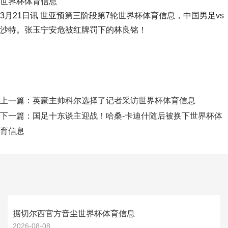
世界杯体育信息
3月21日讯 世亚预第三阶段第7轮世界杯体育信息，中国男足vs
沙特。张玉宁安危被红牌罚下的林良铭！
上一篇：
英豪主帅科尔选择了记者采访世界杯体育信息
下一篇：
国足十东谈主迎战！哈桑-卡迪什随后被换下世界杯体
育信息
据切尔西官方音尘世界杯体育信息
2026-08-08