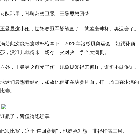
女队那里，孙颖莎想卫冕，王曼昱想圆梦。
王曼昱这小姐，世锦赛冠军皆笔直了，就差寰球杯、奥运会了。
淌若此次能把寰球杯给拿下，2028年洛杉矶奥运会，她跟孙颖
莎，没准儿就得来一场存一火对决，争个大满贯。
不外，王曼昱之前受了伤，现象规复得若何样，谁也不敢保证。
球迷们最想看到的，如故她俩能在决赛见面，打一场自在淋漓的
比赛。
谁赢了，皆值得饱读掌！
此次比赛，这个“巡回赛制”，也挺挑升想，非得打满三局。