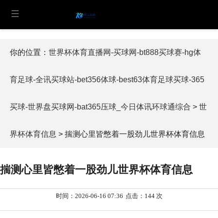
你的位置：
世界杯体育直播网-买球网-bt888买球赛-hg体
育足球-全讯买球站-bet356体球-best63体育足球买球-365
买球-世界盘买球网-bat365压球_今日体讯环球通综合
>
世
界杯体育信息
> 揣测心里皆憋着一股劲儿世界杯体育信息
揣测心里皆憋着一股劲儿世界杯体育信息
时间：2026-06-16 07:36
点击：144 次