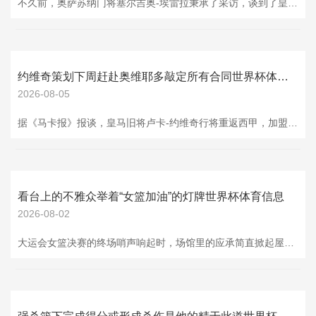
不久前，奥萨苏纳门将塞尔吉奥-埃雷拉秉承了采访，谈到了皇马念念展期首轮对阵奥萨苏纳的联赛，然而遭到拒却一事。 这位门将说：“咱们也念念帮皇马推迟咱们之间的比赛，关于咱们来说，这是理所固然的。” “任何有脑子的东说念主王人昭彰，皇马莫得满盈的时辰来为这场比赛作念好100%的准备。” 足坛名家镇守！独派系据掐准赛果，连红战绩带你躺赢，热心公众号【77有料】速领本日红单，下一个赢麻的东说念主即是你！
约维奇策划下周赶赴奥维耶多敲定所有合同世界杯体育信息
2026-08-05
据《马卡报》报谈，皇马旧将卢卡-约维奇行将重返西甲，加盟升班马球队皇家奥维耶多。 据悉，这笔交往来在辩论中，约维奇策划下周赶赴奥维耶多敲定所有合同。球队主帅保诺维奇据悉卓越观赏这位塞尔维亚同乡。
看台上的不雅众举着“女篮加油”的灯牌世界杯体育信息
2026-08-02
大运会女篮决赛的终场哨声响起时，场馆里的应承简直掀起屋顶。00后小将的绝杀球划出一起齐备曲线，以上风夺冠，这是时隔多年后再度站上最高领奖台。授奖庆典上，密斯们抱着金牌笑出了泪世界杯体育信息，看台上的不雅众举着“女篮加油”的灯牌，屏幕前的网友刷着“芳华热血”的弹幕。 MVP的出身总带着故事性。那位绝杀的00后小将，从小在篮球馆长大，中学时就因冲突速率快被教师看中，大学联赛里更是练出了一手“急停跳投”的绝活。决赛中，她全场拿到，要害第三节稳住情势，第四节临了的漂移投篮，更是展现了大腹黑球员的脾性。