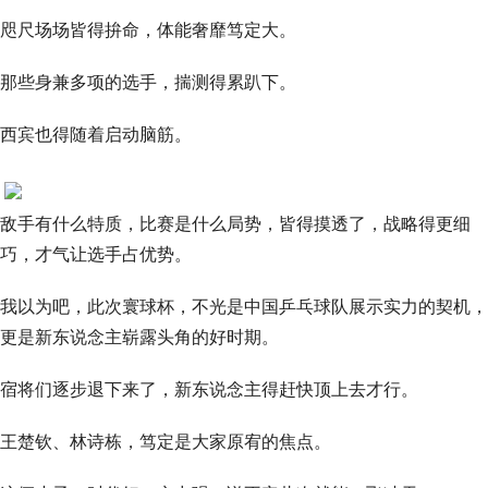
咫尺场场皆得拚命，体能奢靡笃定大。
那些身兼多项的选手，揣测得累趴下。
西宾也得随着启动脑筋。
敌手有什么特质，比赛是什么局势，皆得摸透了，战略得更细
巧，才气让选手占优势。
我以为吧，此次寰球杯，不光是中国乒乓球队展示实力的契机，
更是新东说念主崭露头角的好时期。
宿将们逐步退下来了，新东说念主得赶快顶上去才行。
王楚钦、林诗栋，笃定是大家原宥的焦点。