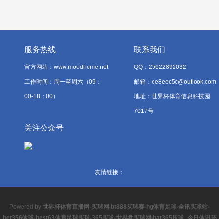
服务热线
联系我们
官方网站：www.moodhome.net
QQ：25622892032
工作时间：周一至周六（09：
邮箱：ee8eec5c@outlook.com
00-18：00）
地址：世界杯体育信息科技园
7017号
关注公众号
友情链接：
Powered by
世界杯体育直播网-买球网-bt888买球赛-hg体育足球-全讯买球站-
bet356体球-best63体育足球买球-365买球-世界盘买球网-bat365压球_今日体讯环