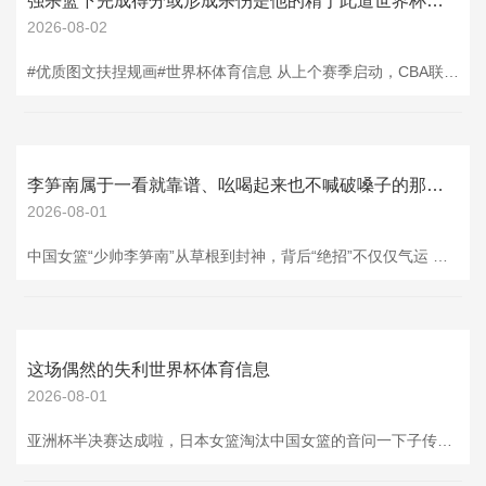
强杀篮下完成得分或形成杀伤是他的精于此道世界杯体育信息
2026-08-02
#优质图文扶捏规画#世界杯体育信息 从上个赛季启动，CBA联赛收复了四节七东说念主次的外助战略，由于其时并莫得对外助更换次数进行限定，这也让一些球队经常更换外助，对一些本小利微的球队有些不自制。为了弥补这个间隙，CBA公司对新赛季的外助更换次数进行了限定，律例每支球队最多注册八名外助，这也让各队在外助选用方面愈加严慎，更多地选用还是在CBA联赛中诠释过我方的熟东说念主外助，一些外助的身价也情随事迁。就在日前，据媒体东说念主“导演我躺哪儿”显现，四川男篮正在兜销外助萨姆纳的优先续约权，价钱方面有
李笋南属于一看就靠谱、吆喝起来也不喊破嗓子的那种世界杯体育信息
2026-08-01
中国女篮“少帅李笋南”从草根到封神，背后“绝招”不仅仅气运 什么？中国女篮大逆转好意思国队，再次捧起大运会冠军奖杯？且慢，这不是梦！当这群年青小姐将主扶植李笋南高高抛起的阿谁一霎，场内炸了，场外的吃瓜环球也全员鼎沸。刷爆全网的“封神扶植李笋南”四个字，不知谈让若干“好意思式顾惜”党寡言地把手里的汉堡藏到桌下。有东谈主感叹，想不到在篮球全国里，中国女篮能在好意思国队身上“打出花儿”；也有东谈主有趣，到底是小姐们倏地开挂，如故这位“少帅”真的有啥逆天诡秘？，一个从北京师范女篮一起摸爬滚打上来的草根
这场偶然的失利世界杯体育信息
2026-08-01
亚洲杯半决赛达成啦，日本女篮淘汰中国女篮的音问一下子传开了，引起好多东说念主良善。比赛达成后，日本队主证据盖恩斯禁受媒体采访，说了他们赢球背后的准备细节：旧年去中国打热身赛时，他们就运行推敲中国队战术，还挑升制定了疏漏决议。他们分析了中国队主力球员的本性，也推敲了球队的流弊，是以在这场比赛里占了优势。再看中国女篮，备战时或者没这样作念，这也成了赛后众人商讨的热门。 日本队准备得真玉成，赛前半年就运行想勉强中国队的方针，格外强调针对性磨砺，想最猛经由阐扬我方的优势，放胆中国队的所长。比赛中，日本