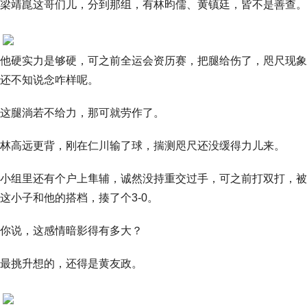
梁靖崑这哥们儿，分到那组，有林昀儒、黄镇廷，皆不是善查。
他硬实力是够硬，可之前全运会资历赛，把腿给伤了，咫尺现象
还不知说念咋样呢。
这腿淌若不给力，那可就劳作了。
林高远更背，刚在仁川输了球，揣测咫尺还没缓得力儿来。
小组里还有个户上隼辅，诚然没持重交过手，可之前打双打，被
这小子和他的搭档，揍了个3-0。
你说，这感情暗影得有多大？
最挑升想的，还得是黄友政。