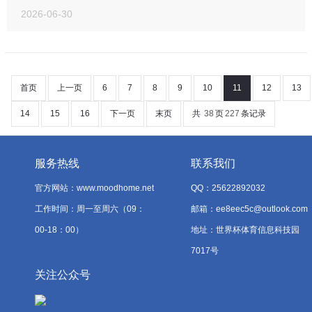
2026-06-30
首页
上一页
6
7
8
9
10
11
12
13
14
15
16
下一页
末页
共
38
页
227
条记录
服务热线
联系我们
官方网站：www.moodhome.net
QQ：25622892032
工作时间：周一至周六（09：
邮箱：ee8eec5c@outlook.com
00-18：00）
地址：世界杯体育信息科技园
7017号
关注公众号