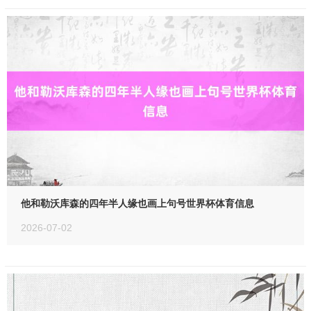
他和勒沃库森的四年半人缘也画上句号世界杯体育信息
2026-07-02