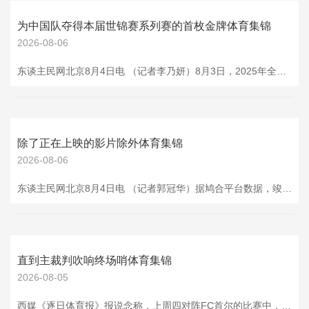
为中国队夺得本届世锦赛系列赛的首枚金牌体育集锦
2026-08-06
东谈主民网北京8月4日电 （记者李乃妍）8月3日，2025年全国跳绳锦标赛系列赛阐扬收官。在为期8天的强烈比拼中，中国跳绳国度队赢得70金40银27铜共137枚奖牌，15次刷新、2次追平全国记载，创造历史最佳成绩。 2025年全国跳绳锦标赛系列赛由国外跳绳公开赛（IOT）、全国青少年跳绳锦标赛（JWC）、全国跳绳锦标赛（WC）、全邦交互绳大赛（DDC）和扮演赛（TeamShow）构成。共有来自34个国度和地区的2600余名畅通员参与本届赛事的角逐。 在7月27日-28日进行的国外跳绳公开赛中，
除了正在上映的影片除外体育集锦
2026-08-06
东谈主民网北京8月4日电 （记者郭冠华）据鸠合平台数据，竣事8月3日21时28分，2025年暑期档（6月-8月）总票房（含预售）打破70亿元，8月3日单日票房打破3.75亿元，刷新本年暑期档单日票房最高记载。 竣事当今，《南京摄影馆》以超15亿元的收货位居暑期档票房榜第别称，《长安的荔枝》《酱园弄：悬案》《罗小黑战记2》《戏台》等影片位列暑期档票房榜前十名。除了正在上映的影片除外，《江山为证》《捕风追影》《脱缰者也》《白衣逆行者》《有朵云像你》《施舍飞虎》《731》等影片也于近日纷纷定档，为不
直到主裁判吹响终场哨体育集锦
2026-08-05
西媒《逐日体育报》报说念称，上周四对阵FC首尔的比赛中，伊尼戈-马丁内斯莫得出场，反而是杰拉德-马丁行为左中卫登场。 下半场启动时，克里斯滕森担任右中卫，他从30多米外打入了一记寰球波。按常理，踢左中卫的应该是伊尼戈-马丁内斯。但并非如斯，杰拉德-马丁自过问巴萨一线队以来，初次出当前左中卫位置上。 直到主裁判吹响终场哨，伊尼戈-马丁内斯也莫得登场。埃里克-加西亚雷同缺席，不外他的情况是前一天单独考试。 伊尼戈-马丁内斯莫得出场的原因是疲困问题。不是因为受伤或不适，纯正是弗里克出于看重的研讨。伊