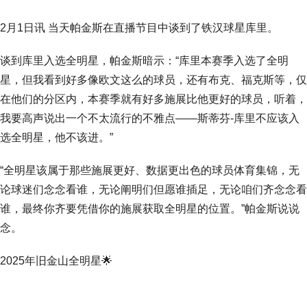
2月1日讯 当天帕金斯在直播节目中谈到了铁汉球星库里。
谈到库里入选全明星，帕金斯暗示：“库里本赛季入选了全明
星，但我看到好多像欧文这么的球员，还有布克、福克斯等，仅
在他们的分区内，本赛季就有好多施展比他更好的球员，听着，
我要高声说出一个不太流行的不雅点——斯蒂芬-库里不应该入
选全明星，他不该进。”
“全明星该属于那些施展更好、数据更出色的球员体育集锦，无
论球迷们念念看谁，无论阐明们但愿谁插足，无论咱们齐念念看
谁，最终你齐要凭借你的施展获取全明星的位置。”帕金斯说说
念。
2025年旧金山全明星🌟