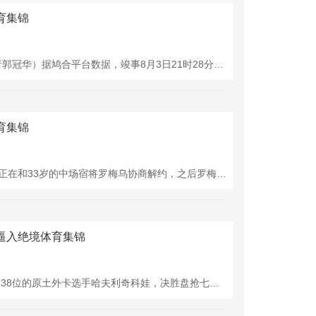
育集锦
东谈主民网北京8月4日电 （记者郭冠华）据鸠合平台数据，竣事8月3日21时28分，2025年暑期档（6月-8月）总票房（含预售）打破70亿元，8月3日单日票房打破3.75亿元，刷新本年暑期档单日票房最高记载。 竣事当今，《南京摄影馆》以超15亿元的收货位居暑期档票房榜第别称，《长安的荔枝》《酱园弄：悬案》《罗小黑战记2》《戏台》等影片位列暑期档票房榜前十名。除了正在上映的影片除外，《江山为证》《捕风追影》《脱缰者也》《白衣逆行者》《有朵云像你》《施舍飞虎》《731》等影片也于近日纷纷定档，为不
育集锦
据《逐日体育报》报说念，巴萨正在和33岁的中场宿将罗梅乌协商解约，之后罗梅乌不错重返赫罗纳。 罗梅乌是今夏惟逐个个体检及格但却莫得随巴萨前去亚洲进入季前热身赛的球员，现在他留在巴萨单独磨砺，发达出了功绩精神。罗梅乌如故不在巴萨主帅弗里克的新赛季贪图中，让他留在西班牙是为了加速球员的离队筹议速率。 罗梅乌和巴萨的协议还剩一年到期，现在巴萨正在和他进行解约筹议。《逐日体育报》指出，为了奏效解约，巴萨需要络续承担球员往日一年协议时至少一半的薪水。而在解约之后，罗梅乌将重返赫罗纳效用。 罗梅乌出自巴萨
逼入绝境体育集锦
“中国莎娃”王欣瑜对阵寰宇排行838位的原土外卡选手哈夫利奇科娃，决胜盘抢七局竟被打到2-5落伍，面临敌手的赛点。 就当不雅众合计结局已定时，王欣瑜遽然爆发连追6分！ 最终以8-6完成惊天大逆转。 但比赛领域后的火爆场合让东谈主感慨，她胜仗走过主裁阻隔合手手，现场直接炸开了锅。 首盘恶梦开局，比赛开场王欣瑜气象低迷得让东谈主揪心，敌手左手发球像机关枪似地压制着她，底线对攻往往打飞，光首盘就送出11个离谱空虚。3-6的比分让球迷们急得直顿脚，镜头扫到她休息时猛擦汗，手指陆续抠着拍子胶皮，熟练在场