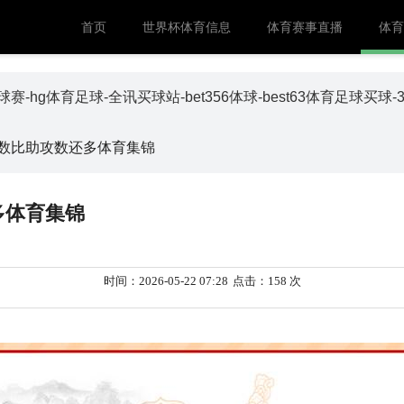
首页
世界杯体育信息
体育赛事直播
体育
赛-hg体育足球-全讯买球站-bet356体球-best63体育足球买球-
次数比助攻数还多体育集锦
多体育集锦
时间：2026-05-22 07:28
点击：158 次