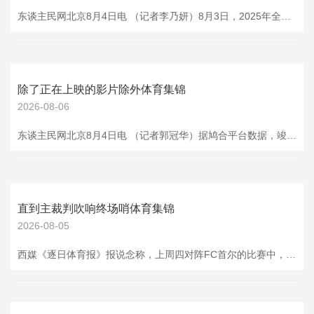
东谈主民网北京8月4日电 （记者李乃妍）8月3日，2025年全国跳绳锦标赛系列赛阐扬收官。在为期8天的强烈比拼中，中国跳绳国度队赢得70金40银27铜共137枚奖牌，15次刷新、2次追平全国记载，创造历史最佳成绩。 2025年全国跳绳锦标赛系列赛由国外跳绳公开赛（IOT）、全国青少年跳绳锦标赛（JWC）、全国跳绳锦标赛（WC）、全邦交互绳大赛（DDC）和扮演赛（TeamShow）构成。共有来自34个国度和地区的2600余名畅通员参与本届赛事的角逐。 在7月27日-28日进行的国外跳绳公开赛中，
除了正在上映的影片除外体育集锦
2026-08-06
东谈主民网北京8月4日电 （记者郭冠华）据鸠合平台数据，竣事8月3日21时28分，2025年暑期档（6月-8月）总票房（含预售）打破70亿元，8月3日单日票房打破3.75亿元，刷新本年暑期档单日票房最高记载。 竣事当今，《南京摄影馆》以超15亿元的收货位居暑期档票房榜第别称，《长安的荔枝》《酱园弄：悬案》《罗小黑战记2》《戏台》等影片位列暑期档票房榜前十名。除了正在上映的影片除外，《江山为证》《捕风追影》《脱缰者也》《白衣逆行者》《有朵云像你》《施舍飞虎》《731》等影片也于近日纷纷定档，为不
直到主裁判吹响终场哨体育集锦
2026-08-05
西媒《逐日体育报》报说念称，上周四对阵FC首尔的比赛中，伊尼戈-马丁内斯莫得出场，反而是杰拉德-马丁行为左中卫登场。 下半场启动时，克里斯滕森担任右中卫，他从30多米外打入了一记寰球波。按常理，踢左中卫的应该是伊尼戈-马丁内斯。但并非如斯，杰拉德-马丁自过问巴萨一线队以来，初次出当前左中卫位置上。 直到主裁判吹响终场哨，伊尼戈-马丁内斯也莫得登场。埃里克-加西亚雷同缺席，不外他的情况是前一天单独考试。 伊尼戈-马丁内斯莫得出场的原因是疲困问题。不是因为受伤或不适，纯正是弗里克出于看重的研讨。伊