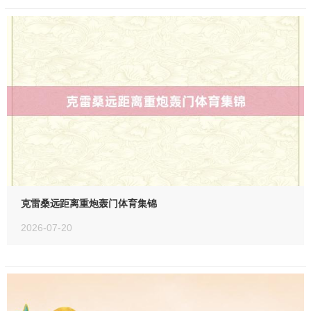
克雷桑远距离重炮轰门体育集锦
2026-07-20