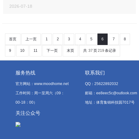
2026-07-18
首页
上一页
1
2
3
4
5
6
7
8
9
10
11
下一页
末页
共
37
页
219
条记录
服务热线
联系我们
官方网站：www.moodhome.net
QQ：25622892032
工作时间：周一至周六（09：
邮箱：ee8eec5c@outlook.com
00-18：00）
地址：体育集锦科技园7017号
关注公众号