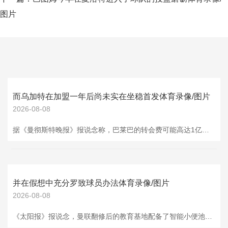
图片
而乌加特在加盟一年后尚未实在坐稳首发体育录像/图片
2026-08-08
据《曼彻斯特晚报》报说念称，巴莱巴的转会费可能高达1亿说念1.15亿英镑。 据报说念，巴莱巴是曼联今夏第五位潜在新援候选，曼联方面通过中间东说念主已与布莱顿获得斟酌，琢磨可能的转会条款。但布莱顿坚抓以为，巴莱巴至少还会留队效能1年，不诡计顶住出售他。 阿莫林将中场视为需要点补强的位置之一。卡塞米罗的竞技景况仍令东说念主存疑，而乌加特在加盟一年后尚未实在坐稳首发。 据悉，巴莱巴的转会用度可能高达1亿至1.15亿英镑。唯有两家俱乐部就经济决策散伙一致，球员本东说念主还是准备好袭取加盟曼联的建议。但
并在假想中充分罗致球员办法体育录像/图片
2026-08-08
《太阳报》报说念，曼联翻修后的教育基地配备了智能小便池，或者让球员在出恭时立即获知本人是否缺水需要补充水分。 拉特克利夫爵士此前批准了5000万英镑的教育基地升级筹划，并在假想中充分罗致球员办法。当今贪图包括为球队建设板式网球阵势、配备寝息舱确保队员充分休整。二楼球员幽闲区设有剪发室，近邻还配备有F1模拟器。 拉特克利夫爵士深知单靠步调无法铸就冠军，但肯定这是俱乐部重返巅峰的关键身分。他示意：“咱们对遵循很是得志，信赖新步调将在塑造俱乐部赢家文化中弘扬遑急作用。曼联是与适口可乐、苹果皆名的民众