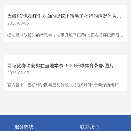
巴黎FC也在红牛方面的提议下策动了福特的情况体育录像/图片
2026-08-05
据法媒《队报》的音讯称，法甲升班马巴黎FC正在关怀巴萨后卫福特，并还是探问了他的情况。 报谈中示意，巴黎FC正在关怀巴萨队中年青的右后卫埃克托-福特。在继皇家社会的哈马里-特拉奥雷之后，巴黎FC也在红牛方面的提议下策动了福特的情况。 福特行将在本周六年满19岁，他上赛季为巴萨出战了17场西甲和2场欧冠比赛。报谈中示意，他的年龄和后劲在好多方面王人稳当巴黎FC惩办层正在寻找的球员类型。 据悉淌若引进哈马里-特拉奥雷失败，巴黎FC将会更久了地推动福特的这笔引援。在右后卫的位置上，巴黎FC现在还是领
两场比赛均安排在当地本事19:30开球体育录像/图片
2026-08-05
官方音书，巴萨传说队与皇马传说队将在9月9日于新泽西州和9月13日于佛罗里达州进行两场对决。 巴萨传说队与皇马传说队之间的对决已成为国外足球赛程中的固定名堂，两支俱乐部之间的竞争辞寰宇各地齐激发神志。 下一次对决将于本年9月在好意思国进行，两队将在9月9日于新泽西州哈里森和9月13日于佛罗里达州劳德代尔堡进行2场较量。 新泽西州哈里森的比赛将在纽约红牛的主场体育画报盛开场举行，该球场可容纳25000名不雅众。9月13日，巴萨传说队将在佛罗里达州劳德代尔堡再次对阵皇马传说队，此次比赛神色为可容纳
服务热线
联系我们