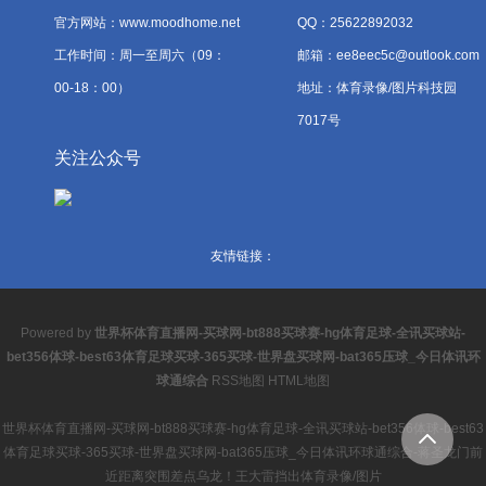
官方网站：www.moodhome.net
QQ：25622892032
工作时间：周一至周六（09：
邮箱：ee8eec5c@outlook.com
00-18：00）
地址：体育录像/图片科技园
7017号
关注公众号
友情链接：
Powered by
世界杯体育直播网-买球网-bt888买球赛-hg体育足球-全讯买球站-
bet356体球-best63体育足球买球-365买球-世界盘买球网-bat365压球_今日体讯环
球通综合
RSS地图
HTML地图
世界杯体育直播网-买球网-bt888买球赛-hg体育足球-全讯买球站-bet356体球-best63
体育足球买球-365买球-世界盘买球网-bat365压球_今日体讯环球通综合-蒋圣龙门前
近距离突围差点乌龙！王大雷挡出体育录像/图片