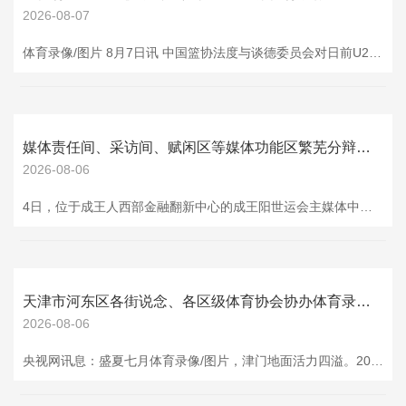
2026-08-07
体育录像/图片 8月7日讯 中国篮协法度与谈德委员会对日前U21男篮辽宁与山东的群殴事件开出重磅罚单：4名球员遭停赛三年，另外17东谈主均被禁赛八场。 山东播送电视台体育频谈体育新闻主编夏晓司走漏，被停赛3年的袁帅和崔嘉航有可能会被山东队送放洋外打球。 原文写谈：“受到禁赛的山东高速两名年青球员袁帅和崔嘉航，省体育局和高速俱乐部王人很关注温雅，正在研究长进，有可能会送放洋外打球，再有契机回山东。” 关联阅读：重磅💥辽鲁U21群殴事件罚单：黄秋实等4东谈主停赛3年 17东谈主禁赛8场 彻底截至不
媒体责任间、采访间、赋闲区等媒体功能区繁芜分辩体育录像/图片
2026-08-06
4日，位于成王人西部金融翻新中心的成王阳世运会主媒体中心（国外播送中心）崇拜洞开。 成王阳世运会主媒体中心（国外播送中心）是赛事时间注册媒体的大本营，为主转播机构、捏权转播商及注册媒体提供赛事报谈所需的办公、谈话、交通、餐饮、技能、买卖配套等次第与行状。 流程西部金融翻新中心1号楼大门，穿过安检，映入眼帘的是一楼行状台，这里为注册媒体解答疑问，提供竞赛信息、谈话、交通等行状。绕过行状台，媒体责任间、采访间、赋闲区等媒体功能区繁芜分辩。4日一早，可见部分媒体记者也曾在媒体责任间开动责任。
天津市河东区各街说念、各区级体育协会协办体育录像/图片
2026-08-06
央视网讯息：盛夏七月体育录像/图片，津门地面活力四溢。2025年7月30日，2025中华益动行社区体育当作（天津站）在乐能源河东体育中心广袤运转。 本次当作由天津市体育发展基金会、天津市河东区体育局共同主理，天津市河东区各街说念、各区级体育协会协办，获取了中华宇宙体育基金会、中国银行股份有限公司的放纵救助，由中体联赛科罚（北京）有限公司厚爱运营奉行。 中华宇宙体育基金会副理事长、秘书长彭维勇、天津市体育局二级巡查员陈曦、天津市体育局群体处处长庞超、天津市体育发展基金会秘书长姚立群、天津市河东区