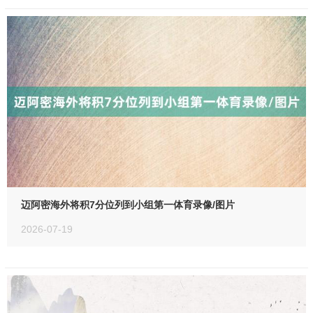
迈阿密海外将积7分位列到小组第一体育录像/图片
2026-07-19