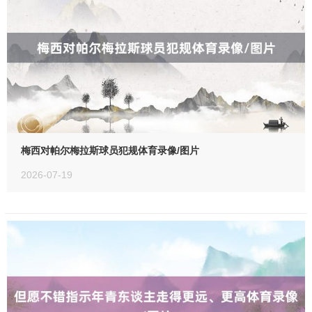
梅西对帕尔梅拉斯球员犯规体育录像/图片
2026-07-19