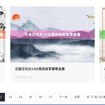
石家庄功夫14分第四体育赛事直播
2026-06-23
12
13
14
15
16
17
下一页
末页
共
37
页
220