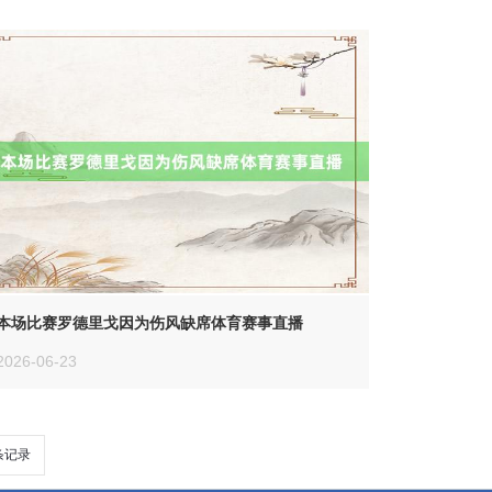
本场比赛罗德里戈因为伤风缺席体育赛事直播
2026-06-23
条记录