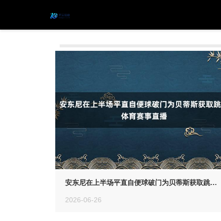
安东尼在上半场平直自便球破门为贝蒂斯获取跳跃体育赛事直播
2026-06-26