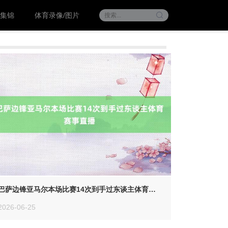
集锦
体育录像/图片
巴萨边锋亚马尔本场比赛14次到手过东谈主体育赛事直播
2026-06-25